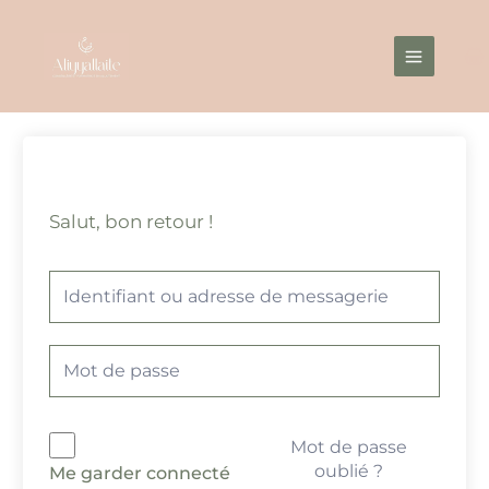
Aller
Main
au
Menu
contenu
Salut, bon retour !
Mot de passe
oublié ?
Me garder connecté