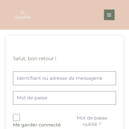
Aller
Main
au
Menu
contenu
Salut, bon retour !
Mot de passe
oublié ?
Me garder connecté