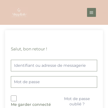
Aller
Main
au
Menu
contenu
Salut, bon retour !
Mot de passe
oublié ?
Me garder connecté