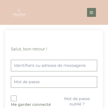
Aller
Main
au
Menu
contenu
Salut, bon retour !
Mot de passe
oublié ?
Me garder connecté