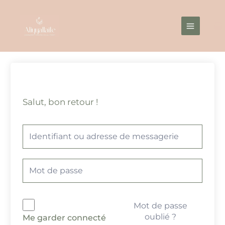
Aller
Main
au
Menu
contenu
Salut, bon retour !
Mot de passe
oublié ?
Me garder connecté