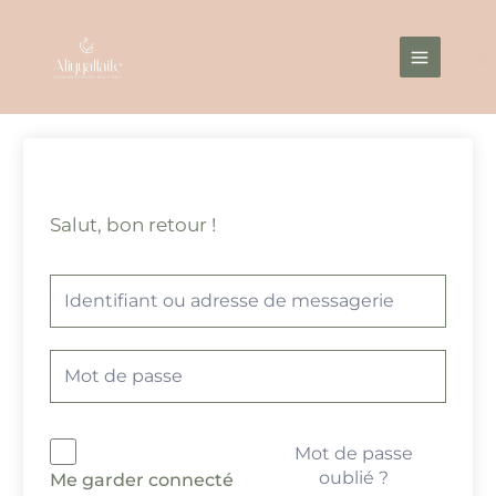
Aller
Main
au
Menu
contenu
Salut, bon retour !
Mot de passe
oublié ?
Me garder connecté