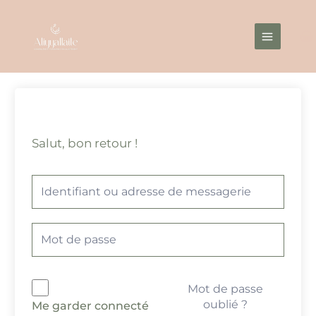
Aller
Main
au
Menu
contenu
Salut, bon retour !
Mot de passe
oublié ?
Me garder connecté