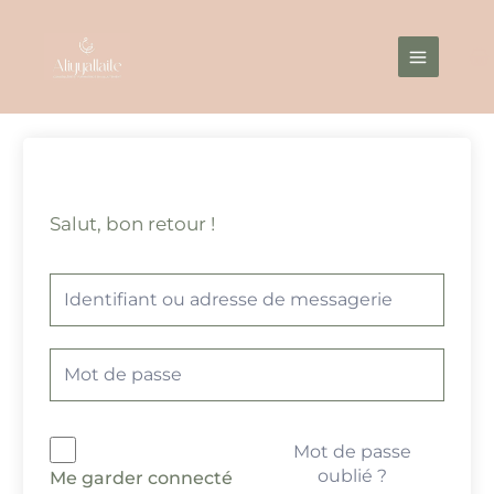
Aller
Main
au
Menu
contenu
Salut, bon retour !
Mot de passe
oublié ?
Me garder connecté